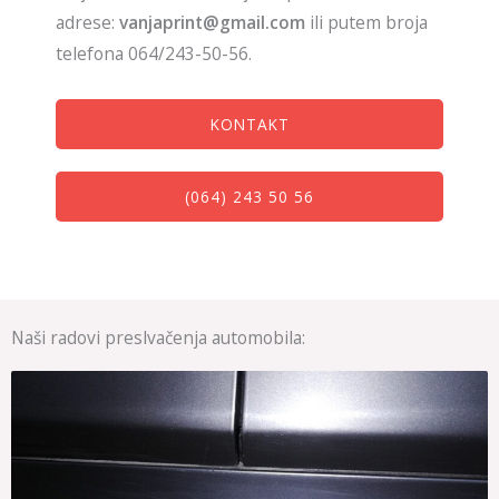
adrese:
vanjaprint@gmail.com
ili putem broja
telefona 064/243-50-56.
KONTAKT
(064) 243 50 56
Naši radovi preslvačenja automobila: